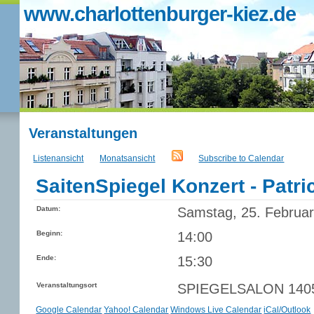
www.charlottenburger-kiez.de
Veranstaltungen
Listenansicht
Monatsansicht
Subscribe to Calendar
SaitenSpiegel Konzert - Patric
Datum:
Samstag, 25. Februa
Beginn:
14:00
Ende:
15:30
Veranstaltungsort
SPIEGELSALON 14057 
Google Calendar
Yahoo! Calendar
Windows Live Calendar
iCal/Outlook