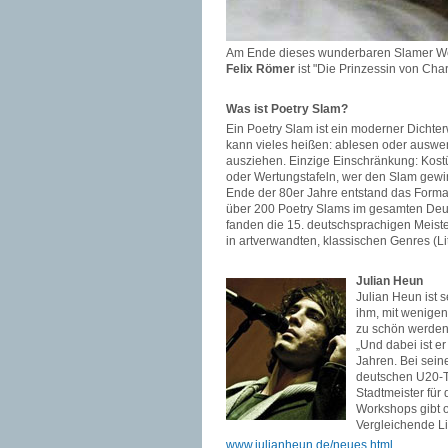
Am Ende dieses wunderbaren Slamer Wetts
Felix Römer
ist "Die Prinzessin von Cha
Was ist Poetry Slam?
Ein Poetry Slam ist ein moderner Dichter
kann vieles heißen: ablesen oder auswen
ausziehen. Einzige Einschränkung: Kostü
oder Wertungstafeln, wer den Slam gewi
Ende der 80er Jahre entstand das Format 
über 200 Poetry Slams im gesamten Deu
fanden die 15. deutschsprachigen Meist
in artverwandten, klassischen Genres (
Julian Heun
Julian Heun ist s
ihm, mit wenige
zu schön werden,
„Und dabei ist er
Jahren. Bei sei
deutschen U20-Ti
Stadtmeister für
Workshops gibt o
Vergleichende Li
www.julianheun.de/neues.html