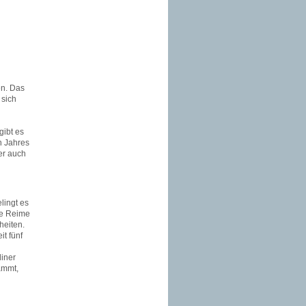
en. Das
 sich
gibt es
n Jahres
er auch
lingt es
ne Reime
heiten.
it fünf
liner
ammt,