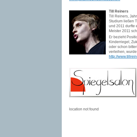
Till Reiners
Till Reiners, Jah
Studium ließen T
und 2011 durfte 
Meister 2011 sch
Er bezieht Posi
Kinderriegel, Zu
oder schon bitte
verleihen, wurde
http://www.tillrei
location not found