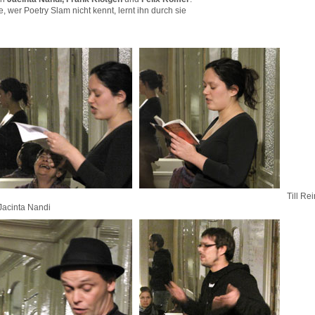
e, wer Poetry Slam nicht kennt, lernt ihn durch sie
Till Re
a Nandi