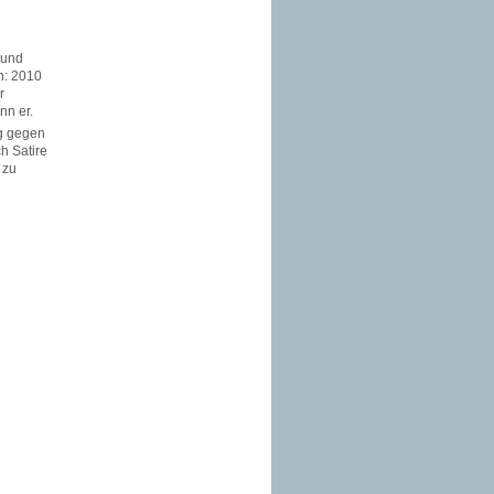
 und
n: 2010
r
nn er.
ig gegen
h Satire
 zu