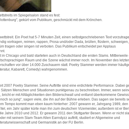
treits im Spiegelsalon stand es fest:
rlottenburg", gekürt vom Publikum, geschmückt mit dem Krönchen.
wettstreit. Ein Poet hat 5-7 Minuten Zeit, einen selbstgeschriebenen Text vorzutrag
dig vortragen, reimen, rappen, Prosa und/oder Dada, brüllen, flüstern, schweigen,
m tragen oder singen ist verboten. Das Publikum entscheidet per Applaus
nnt.
in Chicago und bald starteten auch in Deutschland die ersten Slams. Mittlerweile 
tschsprachigen Raum und die Szene wächst immer noch. Im November des letzte
erschaften vor über 14.000 Zuschauern statt. Poetry Slammer werden immer häufig
Literatur, Kabarett, Comedy) wahrgenommen.
eit 2007 Poetry Slammer. Seine Auftritte sind eine erdichtete Performance. Dabei ge
n Sätzen Menschen und Situationen punktgenau zu beschreiben. Immer, wenn sei
 bricht er mit Alltäglichkeiten den Bilderschwall und entlarvt überkommene Gewiss
 noch so jung“, sagen viele, die ihn auf der Bühne erleben. Das sagen sie bereits se
nem Tempo kommt man eben kaum hinterher: 2007 gewann er, Jahrgang 1989, den
tel, ein Jahr später kürte man ihn zum deutschen Vizemeister, außerdem ist er Ber
 die Jahre 2010 und 2012. Er gewann 2011 den Stuttgarter Besen. Wenn er nicht sl
der mit seinem Slam-Team Allen Earnstyzz auftritt, studiert er Allgemeine und
teraturwissenschaft und Germanistik an der FU Berlin.