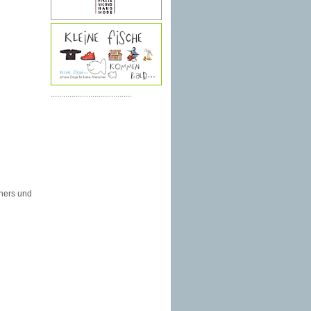
.......................................
iners und