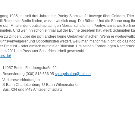
rgang 1985, tritt seit drei Jahren bei Poetry-Slams auf. Umwege über Geldern, Trier
ill Reiners in Berlin finden, was er wirklich mag: Die Bühne. Und die Bühne mag ih
er sich Finalist der deutschsprachigen Meisterschaften im Poetryslam sowie Berline
impfen. Und wer ihn schon einmal auf der Bühne gesehen hat, weiß: Schimpfen ka
tion zu Dingen, über die sich andere keine Gedanken machen. Wenn er wortgewalt
kunftsverweigerer und Opportunisten wettert, weiß man manchmal nicht, ob das noc
rer Ernst ist – oder einfach nur totaler Blödsinn. Um seinen Forderungen Nachdruck
 ihm 2011 ein Passauer Scharfrichterbeil geschenkt.
ners.de/
14057 Berlin Friedbergstraße 29
Reservierung (030) 818 636 95
spiegelsalon@nett.de
Verkehrsverbindungen:
S-Bahn Charlottenburg, U-Bahn Wilmersdorfer
Bus: X34 und M49 Amtsgerichtsplatz