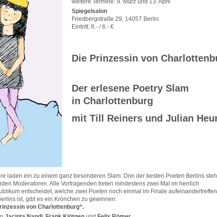
weitere Termine: 9. März und 13. April
Spiegelsalon
Friedbergstraße 29, 14057 Berlin
Eintritt: 8.- / 6.- €
Die Prinzessin von Charlottenb
Der erlesene Poetry Slam
in Charlottenburg
mit Till Reiners und Julian Heu
ahre laden ein zu einem ganz besonderen Slam: Drei der besten Poeten Berlins ste
en Moderatoren. Alle Vortragenden treten mindestens zwei Mal im herrlich
Publikum entscheidet, welche zwei Poeten noch einmal im Finale aufeinandertreffen
Berlins ist, gibt es ein Krönchen zu gewinnen.
rinzessin von Charlottenburg“.
en
Jacinta Nandi, Frank Klötgen
und
Felix Römer
.