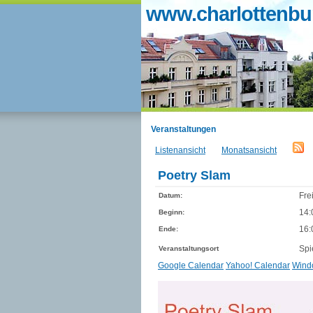
www.charlottenbur
Veranstaltungen
Listenansicht
Monatsansicht
Poetry Slam
Fre
Datum:
14:
Beginn:
16:
Ende:
Spi
Veranstaltungsort
Google Calendar
Yahoo! Calendar
Wind