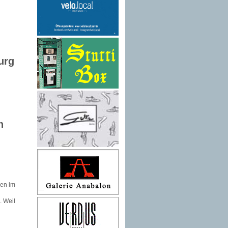
urg
n
hen im
. Weil