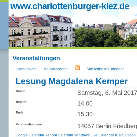
www.charlottenburger-kiez.de
Veranstaltungen
Listenansicht
Monatsansicht
Subscribe to Calendar
Lesung Magdalena Kemper
Datum:
Samstag, 6. Mai 201
Beginn:
14:00
Ende:
15:30
Veranstaltungsort
14057 Berlin Friedb
Google Calendar
Yahoo! Calendar
Windows Live Calendar
iCal/Outlook