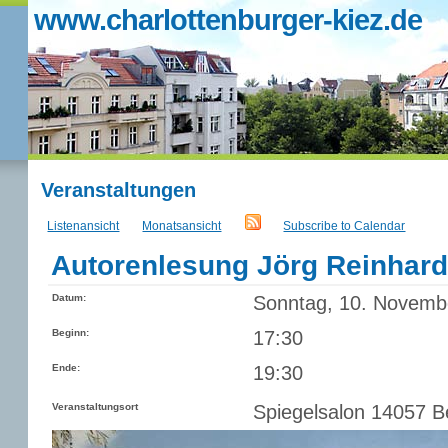
www.charlottenburger-kiez.de
Veranstaltungen
Listenansicht
Monatsansicht
Subscribe to Calendar
Autorenlesung Jörg Reinhardt 
Datum:
Sonntag, 10. Novemb
Beginn:
17:30
Ende:
19:30
Veranstaltungsort
Spiegelsalon 14057 Be