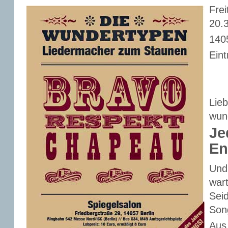
Fre
20.
140
Eint
Lie
wun
Je
En
Und
wart
Seid
Son
Aus