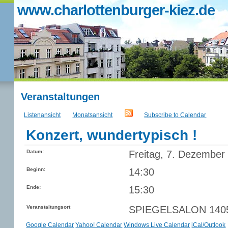
www.charlottenburger-kiez.de
Veranstaltungen
Listenansicht
Monatsansicht
Subscribe to Calendar
Konzert, wundertypisch !
Datum:
Freitag, 7. Dezember
Beginn:
14:30
Ende:
15:30
Veranstaltungsort
SPIEGELSALON 14057 
Google Calendar
Yahoo! Calendar
Windows Live Calendar
iCal/Outlook