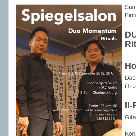
Sam
Eint
D
Ri
Ho
Dae
(Tr
Il
Git
Kon