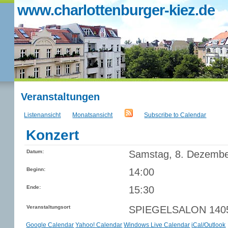
www.charlottenburger-kiez.de
Veranstaltungen
Listenansicht
Monatsansicht
Subscribe to Calendar
Konzert
Datum:
Samstag, 8. Dezemb
Beginn:
14:00
Ende:
15:30
Veranstaltungsort
SPIEGELSALON 14057 
Google Calendar
Yahoo! Calendar
Windows Live Calendar
iCal/Outlook